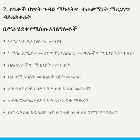
2. የሴቶች ህፃናት ጉዳይ ማካተትና ተጠቃሚነት ማረጋገጥ
ዳይሬክቶሬት
በሥራ
ሂደቱ
የሚሰጡ
አገልግሎቶች
የሥራዓተ
ጾታ
ክፍተት
መለየት
•
የማስፈጸሚያ
መመሪያዎችን
የአሰራር
መኑዋሎችን
ማዘጋጀት
መከለስ
•
/
/
ስልጠናዎችን
ማዘጋጀትና
መስጠት
•
በፈጻሚ
አካላት
መካከል
ቅንጅት
መፍጠር
•
ረቅቂ
ዕቅዶችን
ከሥርዓተ
ጾታ
አንጻር
መፈተሸ
•
-
ተሳትፎአቸዉን
የሥርአተ
ጾታ
ኦዲት
ማድረግ
•
በሥራ
ሂደቱ
አፈጻጸም
ላይ
ድጋፋዊ
ክትትልና
ግምገማ
ማድረግ
•