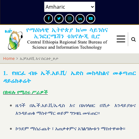
Skip
Select
to
your
main
language
content
Home
ኤቻአይቪ እና ስርዕተ_ጾታ
1. የዘር
ፈ
ብዙ
ኤች
.
አይ
.
ቪ
/
ኤድስ
መከላከልና
መቆጣጠር
ዳይሬክቶሬት
በክፍሉ የሚሰሩ ሥራዎች
ዜጎች በኤች.አይ.ቪ/ኤዲስ እና በአባላዘር በሽታ እንዳይያዙና
እንዳይጠቁ ማስተማር ወይም ግንዛቤ መፍጠር፡፡
ኮንደም ማሰራጨት ፣ አጠቃቀምና አገልግሎቱን ማስተዋወቅ፡፡