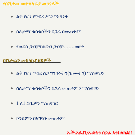
የበሽታዉ መተላለፍያ መንገዶች
ልቅ የሆነ የግብረ ሥጋ ግኑኝነት
ስለታማ ቁሳቁሶችን በጋራ በመጠቀም
የዉርስ ጋብቻ፣ድርብ ጋብቻ…….ወዘተ
በሽታዉን መከላከያ ዘደዎች
ልቅ የሆነ ግብረ ስጋ ግንኙነትን(ዝሙትን) ማስወገድ
ስለታማ ቁሳቁሶችን በጋራ መጠቀምን ማስወገድ
1 ለ1 ጋቢቻን ማጠናከር
ኮንደምን በአግባቡ መጠቀም
ኤች.አይ.ቪ/ኤድስን በጋራ እንከላከል!!