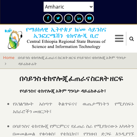
Skip
Select
to
your
main
language
content
Home
በሳይንስ ቴክኖሎጂ ፈጠራና ስርጸት ዘርፍ የሳይንስና ቴክኖሎጂ አቅም ግንባታ
ዳይሬክቶሬት
በሳይንስ
ቴክኖሎጂ
ፈጠራና
ስርጸት
ዘርፍ
የሳይንስና ቴክኖሎጂ አቅም ግንባታ ዳይሬክቶሬት፣
የአገልግሎት
አሰጣጥ
ቅልጥፍናና
ዉጤታማነትን
የሚያሰፍኑ
አሰራሮችን
መዘርጋት፤
በሳይንስና ቴክኖሎጂ የምርምርና የፈጠራ ስራ የሚያከናውኑ አካላትን
በመመልመል የቁሳቁስ፣ የቴክኒክና፣ የገንዘብ ድጋፍ እንዲያገኙ