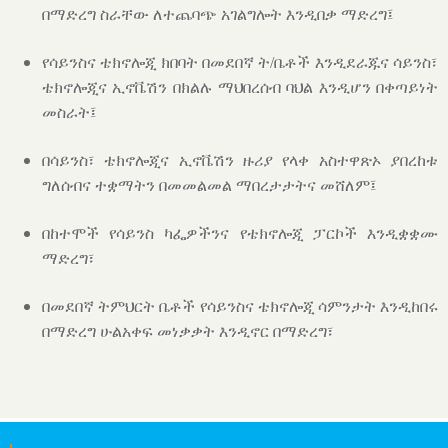
በማድረግ ስራቸው ለተጨባጭ አገልግሎት እንዲበቃ ማድረግ፤
የሳይንስና ቴክኖሎጂ ክበባት በመደበኛ ት/ቤቶች እንዲደራጁና ሳይንስ፣
ቴክኖሎጂና ኢኖቬሽን በክልሉ ማህበረሰብ ባህል እንዲሆን በቀጣይነት
መስራት፤
በሳይንስ፣ ቴክኖሎጂና ኢኖቬሽን ዙሪያ የላቀ አስተዋጽኦ ያበረከቱ
ግለሰብና ተቋማትን በመመልመል ማበረታታትና መሸለም፤
በከተሞች የሳይንስ ካፌዎችንና የቴክኖሎጂ ፓርኮች እንዲቋቋሙ
ማድረግ፣
በመደበኛ ትምህርት ቤቶች የሳይንስና ቴክኖሎጂ ሳምንታት እንዲከበሩ
በማድረግ ሁልአቀፍ መነቃቃት እንዲኖር በማድረግ፣