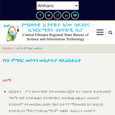
Skip
Select
to
your
main
language
content
Home
የሥኔ-ምግባር መኮንን
የስነ ምግባር
መኮንን
መከታተያ ዳይሬክቶሬት
አላማ
በሴክተሩ
ሥር በመንግስት የተመደበዉ በጀት እና ንብረት ለታለመለት
ዓላማ ብቻ እንድዉልና እንዳይባክን መከላከል ስልጠና መስጠት
እንድሁም የተመደበዉ ሀብት ባክኖ ከተገኘ ማስመለስ እና ለፍርድ
እንድቀርብ ማድረግ በተጨማሪም ብልሹ አሰራርና ሙስናን