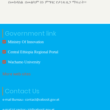
በመከላከል በመልካም ስነ ምግባር የታነጸ ዜጋ ማፍራት፡፡
Government link
Ministry Of Innovation
Central Ethiopia Regional Portal
Wachamo University
More web-sites
Contact Us
e-mail Bureau:- contact@cebosit.gov.et
e-mail ict sector:- ict@cebosit.gov.et