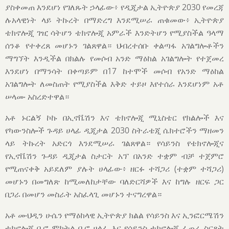
ያስቀመጠ እንደሆነ የገለጹት ኃላፊው፥ የዲጂታል ኢትዮጵያ 2030 የመረጃ
ሉአላዊነት ላይ ትኩረት በማድረግ እንደሚሠራ ጠቁመው፥ ኢትዮጵያ
ቴክኖሎጂ ገዢ ሳትሆን ቴክኖሎጂ አምራች እንድትሆን የሚያስችል ዓላማ
ሰንቆ የተቀረጸ መሆኑን ገልጸዋል። ህብረተሰቡ ቀልጣፋ አገልግሎቶችን
ማግኘት እንዲችል በክልሉ የመሶብ አንድ ማዕከል አገልግሎት የተጀመረ
እንደሆነ በማንሳት በቀጣይም በ17 ከተሞች መሶብ የአንድ ማዕከል
አገልግሎት ለመስጠት የሚያስችል እቅድ ተይዞ እየተሰራ እንደሆነም አቶ
ሠላሙ አስረድተዋል።
አቶ ኑርልኝ ኮኩ በኢኖቬሽን እና ቴክኖሎጂ ሚኒስቴር የክልሎች እና
የካውንስሎች ጉዳይ ሀላፊ ዲጂታል 2030 ስትራቴጂ ሴክተሮችን ማዘመን
ላይ ትኩረት አድርጎ እንደሚሠራ ገልጸዋል። የሳይንስ የቴክኖሎጂና
የኢኖቬሽን ጉዳይ ዲጂታል ስታርት አፕ በአንድ ተቋም ብቻ ተጀምሮ
የሚጠናቀቅ አይደለም ያሉት ሀላፊው፥ ዘርፉ ተሻጋሪ (ተቋም ተሻጋሪ)
መሆኑን በመግለጽ ከሚመለከታቸው ባለድርሻዎች እና ከግሉ ዘርፍ ጋር
በጋራ በመሆን መስራት አስፈላጊ መሆኑን ተናግረዋል።
አቶ ሙህዲን ሁሴን የማዕከላዊ ኢትዮጵያ ክልል የሳይንስ እና ኢንፎርሜሽን
ቴክኖሎጂ ቢሮ ምክትል ቢሮ ሀላፊ እና የሳይንስ ቴክኖሎጂ ፈጠራ ስርጸት