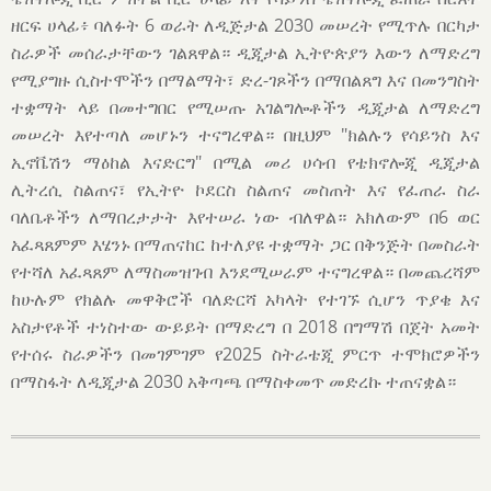
ዘርፍ ሀላፊ፥ ባለፉት 6 ወራት ለዲጅታል 2030 መሠረት የሚጥሉ በርካታ
ስራዎች መሰራታቸውን ገልጸዋል። ዲጂታል ኢትዮጵያን እውን ለማድረግ
የሚያግዙ ሲስተሞችን በማልማት፣ ድረ-ገጾችን በማበልጸግ እና በመንግስት
ተቋማት ላይ በመተግበር የሚሠጡ አገልግሎቶችን ዲጂታል ለማድረግ
መሠረት እየተጣለ መሆኑን ተናግረዋል። በዚህም "ክልሉን የሳይንስ እና
ኢኖቬሽን ማዕከል እናድርግ" በሚል መሪ ሀሳብ የቴክኖሎጂ ዲጂታል
ሊትረሲ ስልጠና፣ የኢትዮ ኮደርስ ስልጠና መስጠት እና የፈጠራ ስራ
ባለቤቶችን ለማበረታታት እየተሠራ ነው ብለዋል። አክለውም በ6 ወር
አፈጻጸምም እሄንኑ በማጠናከር ከተለያዩ ተቋማት ጋር በቅንጅት በመስራት
የተሻለ አፈጻጸም ለማስመዝገብ እንደሚሠራም ተናግረዋል። በመጨረሻም
ከሁሉም የክልሉ መዋቅሮች ባለድርሻ አካላት የተገኙ ሲሆን ጥያቄ እና
አስታየቶች ተነስተው ውይይት በማድረግ በ 2018 በግማሽ በጀት አመት
የተሰሩ ስራዎችን በመገምገም የ2025 ስትራቴጂ ምርጥ ተሞክሮዎችን
በማስፋት ለዲጂታል 2030 አቅጣጫ በማስቀመጥ መድረኩ ተጠናቋል።