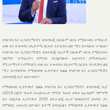
የሳይንስ እና ኢንፎርሜሽን ቴክኖሎጂ በሁሉም ዘርፍ የሚከናወኑ ተግባራት
ብቁ እና ተወዳዳሪ የኢኮኖሚ ስርአት እንዲገነባ ልዩ ሚና እንዳለው ተገለጸ።
የሳይንስ እና ኢንፎርሜሽን ቴክኖሎጂ ስራዎች በሁሉም ዘርፍ የሚከናወኑ
የልማት ተግባራትን በማገዝ የአገልግሎት አሰጣጥን በማቀላጠፍ፣
ምርታማነትን በማሳደግ ብቁ እና ተወዳዳሪ የኢኮኖሚ ስርአት እንዲገነባ ልዩ
ሚና እንዳላቸው የማዕከላዊ ኢትዮጵያ ክልል የሳይንስ እና ኢንፎርሜሽን
ቴክኖሎጂ ቢሮ አስታወቀ።
የማዕከላዊ ኢትዮጵያ ክልል የሳይንስ እና ኢንፎርሜሽን ቴክኖሎጂ ቢሮ
የ2018 በጀት ዓመት የመጀመሪያ ግማሽ ዓመት ዕቅድ አፈጻጸም ግምገማ
እና ዲጂታል ኢትዮጵያ 2030 ስትራቴጂ ዙሪያ ከባለድርሻ አካላት ጋር
የምክክር መድረክ በሆሳዕና ከተማ አካሄዷል። የማዕከላዊ ኢትዮጵያ ክልል