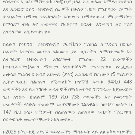
የሳይንሰና ኢንፎርሜሽን ቴክኖሎጂ ቢሮ ኃላፊ አቶ ሠላሙ አማዶ፥ የሳይንስ
እና ኢንፎርሜሽን ቴክኖሎጂ ስራዎች በሁሉም ዘርፍ የሚከናወኑ የልማት
ተግባራትን በማገዝ የአገልግሎት አሰጣጥን በማቀላጠፍ፣ ምርታማነትን
በማሳደግ ብቁ እና ተወዳዳሪ የኢኮኖሚ ስርአት እንዲገነባ ልዩ ሚና
እንዳላቸው አስታውቀዋል።
ክልሉን የሳይንስ፣ የቴክኖሎጂና የኢኖቬሽን ማዕከል ለማድረግ በርካታ
ስራዎች እየተሰሩ መሆኑን ገልጸው፥ ያሉ ጸጋዎችን ለማስተዋወቅ እና
ለተገልጋዩ ህብረተሰብ አገልግሎት የሚሰጡ 22 ድረ-ገጾችን
(ዌብሳይቶችን)እውን ማድረግ እንደተቻለም ተናግረዋል። የኢፌዴሪ
ጠቅላይ ሚኒስትር አብይ አህመድ (ዶ/ር) ኢኒሼቲቭ የሆነውን የ5 ሚሊዮን
ኢትዮ-ኮደርስ ስልጠናን በሚመለከት በግማሽ አመቱ 94ሺህ 448
ወጣቶችን እና የመንግስት ሠራተኞች በማስመስገብ ፕሮግራሙ ከጀመረበት
ጊዜ አንስቶ በክልሉም 189 ሺህ 738 ወጣቶችን እና የመንግስት
ሠራተኞች የዕድሉ ተጠቃሚ መሆናቸውን ገልጸዋል። ከዚህም ውስጥ ከ
147 ሺህ በላይ የሚሆኑት ስልጠናውን አጠናቀው የብቃት ማረጋገጫ
ሰርተፍኬት መውሰዳቸውን አክለውዋል።
በ2025 ስትራቴጂ የተገኙ መሠረቶችን ማስፋፋት ላይ ልዩ አቅጣጫዎችን