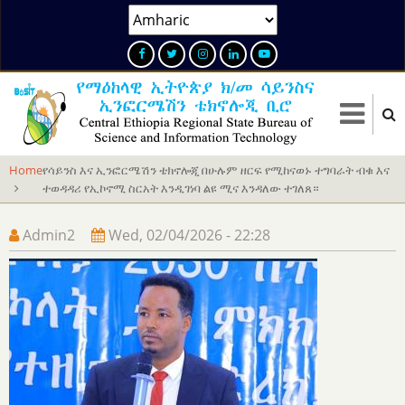
Skip
Select
to
your
main
language
content
Home
የሳይንስ እና ኢንፎርሜሽን ቴክኖሎጂ በሁሉም ዘርፍ የሚከናወኑ ተግባራት ብቁ እና
ተወዳዳሪ የኢኮኖሚ ስርአት እንዲገነባ ልዩ ሚና እንዳለው ተገለጸ።
Admin2
Wed, 02/04/2026 - 22:28