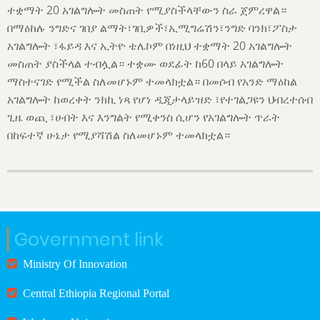
ተቋማት 20 አገልግሎት መስጠት የሚያስችላቸውን ስራ ጀምረዋል።
በማዕከሉ ንግድና ገበያ ልማት፣ገቢዎች፣ኢሚግሬሽን፣ንግድ ባንክ፣ፖስታ
አገልግሎት ፣ፋይዳ እና ኢትዮ ቴሌኮም በነዚህ ተቋማት 20 አገልግሎት
መስጠት ያስችላል ተብሏል። ተቋሙ ወደፊት ከ60 በላይ አገልግሎት
ማስተናገድ የሚችል ስለመሆኑም ተመላክቷል። በመሶብ የአንድ ማዕከል
አገልግሎት ከወረቀት ንክኪ ነጻ የሆነ ዲጂታላይዝድ ፣የተገልጋዩን ህብረተሰብ
ጊዜ ወጪ ፣ሀብት እና እንግልት የሚቀንስ ሲሆን የአገልግሎት ጥራት
በከፍተኛ ሁኔታ የሚያሻሽል ስለመሆኑም ተመላክቷል።
Government link
Ministry Of Innovation
Central Ethiopia Regional Portal