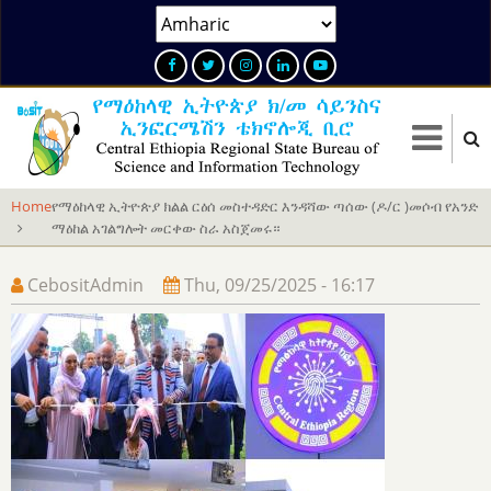
Skip
Select
to
your
main
language
content
Home
የማዕከላዊ ኢትዮጵያ ክልል ርዕሰ መስተዳድር እንዳሻው ጣሰው (ዶ/ር )መሶብ የአንድ
ማዕከል አገልግሎት መርቀው ስራ አስጀመሩ።
CebositAdmin
Thu, 09/25/2025 - 16:17