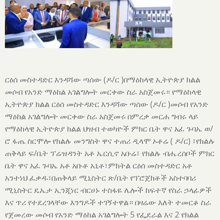
ርዕሰ መስተዳድር እንዳሻው ጣሰው (ዶ/ር )በማዕከላዊ ኢትዮጵያ ክልል
መሶብ የአንድ ማዕከል አገልግሎት መርቀው ስራ አስጀመሩ። የማዕከላዊ
ኢትዮጵያ ክልል ርዕሰ መስተዳድር እንዳሻው ጣሰው (ዶ/ር )መሶብ የአንድ
ማዕከል አገልግሎት መርቀው ስራ አስጀመሩ በምረቃ መርሐ ግብሩ ላይ
የማዕከላዊ ኢትዮጵያ ክልል ህዝብ ተወካዮች ምክር ቤት ዋና አፈ ጉባኤ ወ/
ሮ ፋጤ ስርሞሎ የክልሉ መንግስት ዋና ተጠሪ ዲላሞ ኦቶሬ ( ዶ/ር) ፣የክልሉ
ጠቅላይ ፍ/ቤት ፕሬዝዳንት አቶ ኤርሲኖ አቡሬ፣ የክልሉ ብሔረሰቦች ምክር
ቤት ዋና አፈ ጉባኤ አቶ አቡቶ አኒቶ፣ምክትል ርዕሰ መስተዳድር አቶ
አንተነህ ፈቃዱ፣በጠቅላይ ሚኒስትር ጽ/ቤት የፕሮጀክቶች አስተባባሪ
ሚኒስትር ዴኤታ ኢንጂነር ብርሀኑ ተስፋዬ ሌሎች ከፍተኛ የስራ ኃላፊዎች
እና ጥሪ የተደረገላቸው እንግዶች ተገኝተዋል። በዛሬው እለት ተመርቆ ስራ
የጀመረው መሶብ የአንድ ማዕከል አገልግሎት 5 የፌደራል እና 2 የክልል